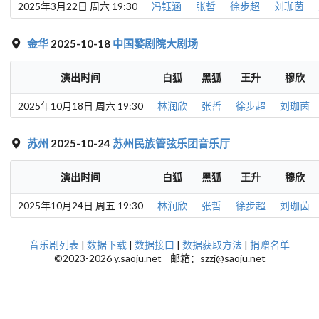
2025年3月22日 周六 19:30
冯钰涵
张哲
徐步超
刘珈茵
金华
2025-10-18
中国婺剧院大剧场
演出时间
白狐
黑狐
王升
穆欣
2025年10月18日 周六 19:30
林润欣
张哲
徐步超
刘珈茵
苏州
2025-10-24
苏州民族管弦乐团音乐厅
演出时间
白狐
黑狐
王升
穆欣
2025年10月24日 周五 19:30
林润欣
张哲
徐步超
刘珈茵
音乐剧列表
|
数据下载
|
数据接口
|
数据获取方法
|
捐赠名单
©2023-2026 y.saoju.net 邮箱：szzj@saoju.net