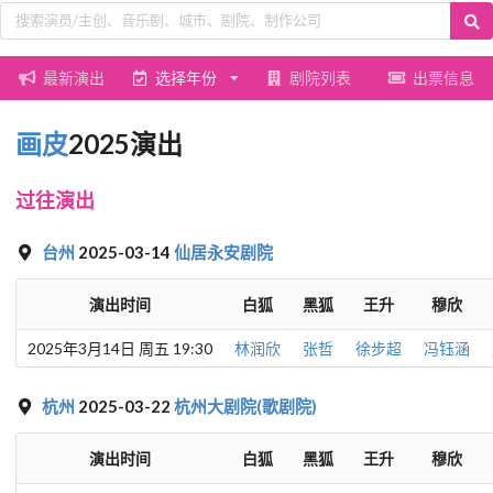
最新演出
选择年份
剧院列表
出票信息
画皮
2025演出
过往演出
台州
2025-03-14
仙居永安剧院
演出时间
白狐
黑狐
王升
穆欣
2025年3月14日 周五 19:30
林润欣
张哲
徐步超
冯钰涵
杭州
2025-03-22
杭州大剧院(歌剧院)
演出时间
白狐
黑狐
王升
穆欣