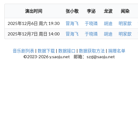
演出时间
张小敬
李泌
龙波
闻染
2025年12月6日 周六 19:30
冒海飞
于晓璘
胡迪
明家歆
2025年12月7日 周日 14:00
冒海飞
于晓璘
胡迪
明家歆
音乐剧列表
|
数据下载
|
数据接口
|
数据获取方法
|
捐赠名单
©2023-2026 y.saoju.net 邮箱：szzj@saoju.net