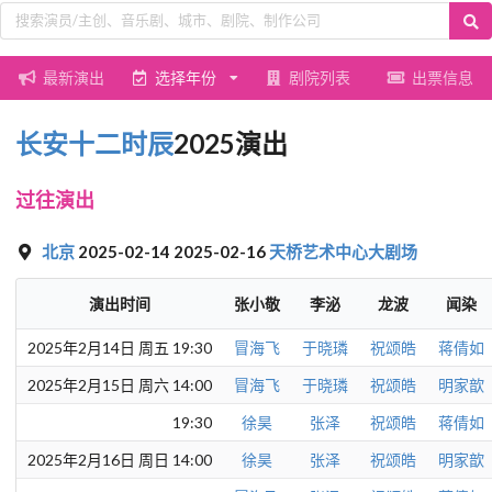
最新演出
选择年份
剧院列表
出票信息
长安十二时辰
2025演出
过往演出
北京
2025-02-14 2025-02-16
天桥艺术中心大剧场
演出时间
张小敬
李泌
龙波
闻染
2025年2月14日 周五 19:30
冒海飞
于晓璘
祝颂皓
蒋倩如
2025年2月15日 周六 14:00
冒海飞
于晓璘
祝颂皓
明家歆
19:30
徐昊
张泽
祝颂皓
蒋倩如
2025年2月16日 周日 14:00
徐昊
张泽
祝颂皓
明家歆