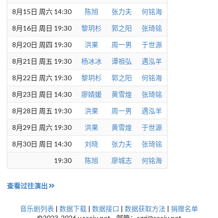
8月15日 周六 14:30
陈旭
张力夫
何铭海
8月16日 周日 19:30
黎玥杉
郭之阳
张琦铭
8月20日 周四 19:30
洪果
周一男
于世源
8月21日 周五 19:30
杨冰冰
谭祖弘
遇泓羊
8月22日 周六 19:30
黎玥杉
郭之阳
何铭海
8月23日 周日 14:30
廖婧媛
黄雪煌
张琦铭
8月28日 周五 19:30
洪果
周一男
遇泓羊
8月29日 周六 19:30
洪果
黄雪煌
于世源
8月30日 周日 14:30
刘晓
张力夫
张琦铭
19:30
陈旭
廖城志
何铭海
查看过往演出
音乐剧列表
|
数据下载
|
数据接口
|
数据获取方法
|
捐赠名单
©2023-2026 y.saoju.net 邮箱：szzj@saoju.net