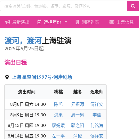
最新演出
选择年份
剧院列表
出票信息
渡河，渡河
上海驻演
2025年9月25日起
演出日程
上海
星空间1997号·河岸剧场
演出时间
桃桃
越冬
迟老师
8月8日 周六 14:30
陈旭
亓振源
傅祥安
8月9日 周日 19:30
洪果
周一男
李信
8月13日 周四 19:30
廖婧媛
郭之阳
何铭海
8月14日 周五 19:30
左一平
蒲铖
傅祥安