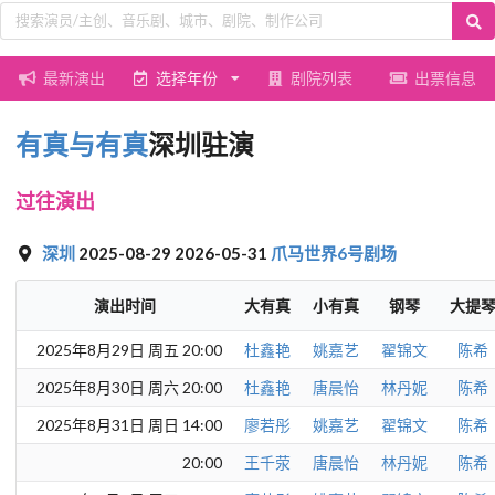
最新演出
选择年份
剧院列表
出票信息
有真与有真
深圳驻演
过往演出
深圳
2025-08-29 2026-05-31
爪马世界6号剧场
演出时间
大有真
小有真
钢琴
大提
2025年8月29日 周五 20:00
杜鑫艳
姚嘉艺
翟锦文
陈希
2025年8月30日 周六 20:00
杜鑫艳
唐晨怡
林丹妮
陈希
2025年8月31日 周日 14:00
廖若彤
姚嘉艺
翟锦文
陈希
20:00
王千荥
唐晨怡
林丹妮
陈希