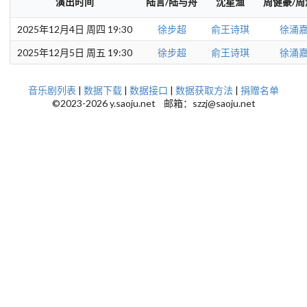
演出时间
陆言/陆与舟
沈星渔
周健豪/周
2025年12月4日 周四 19:30
徐步超
俞王诗琪
徐涌
2025年12月5日 周五 19:30
徐步超
俞王诗琪
徐涌
音乐剧列表
|
数据下载
|
数据接口
|
数据获取方法
|
捐赠名单
©2023-2026 y.saoju.net 邮箱：szzj@saoju.net