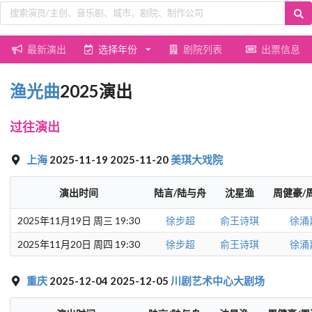
最新演出
选择年份
剧院列表
出票信息
渔光曲
2025演出
过往演出
上海
2025-11-19 2025-11-20
美琪大戏院
演出时间
陆言/陆与舟
沈星渔
周健豪/
2025年11月19日 周三 19:30
徐步超
俞王诗琪
徐涌
2025年11月20日 周四 19:30
徐步超
俞王诗琪
徐涌
重庆
2025-12-04 2025-12-05
川剧艺术中心大剧场