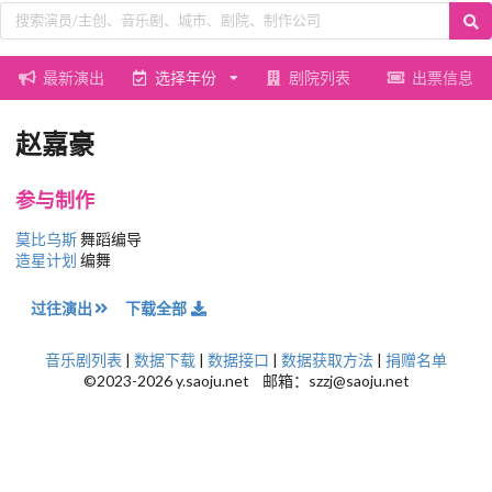
最新演出
选择年份
剧院列表
出票信息
赵嘉豪
参与制作
莫比乌斯
舞蹈编导
造星计划
编舞
过往演出
下载全部
音乐剧列表
|
数据下载
|
数据接口
|
数据获取方法
|
捐赠名单
©2023-2026 y.saoju.net 邮箱：szzj@saoju.net