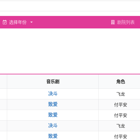
选择年份
剧院列表
音乐剧
角色
决斗
飞龙
致爱
付平安
致爱
付平安
决斗
飞龙
致爱
付平安