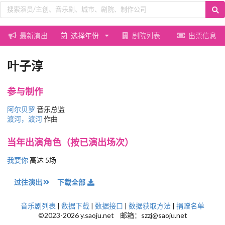
最新演出
选择年份
剧院列表
出票信息
叶子淳
参与制作
阿尔贝罗
音乐总监
渡河，渡河
作曲
当年出演角色（按已演出场次）
我要你
高达 5场
过往演出
下载全部
音乐剧列表
|
数据下载
|
数据接口
|
数据获取方法
|
捐赠名单
©2023-2026 y.saoju.net 邮箱：szzj@saoju.net