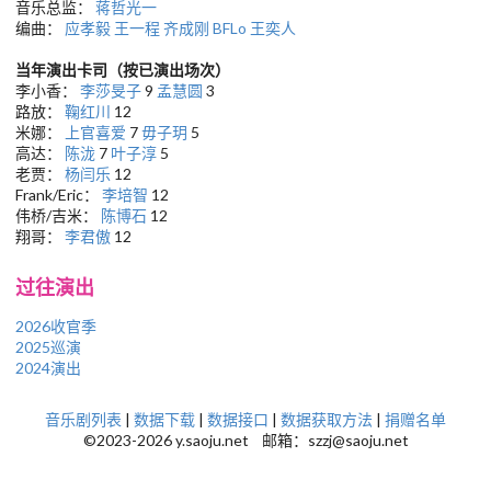
音乐总监：
蒋哲光一
编曲：
应孝毅
王一程
齐成刚
BFLo
王奕人
当年演出卡司（按已演出场次）
李小香：
李莎旻子
9
孟慧圆
3
路放：
鞠红川
12
米娜：
上官喜爱
7
毋子玥
5
高达：
陈泷
7
叶子淳
5
老贾：
杨闫乐
12
Frank/Eric：
李培智
12
伟桥/吉米：
陈博石
12
翔哥：
李君傲
12
过往演出
2026收官季
2025巡演
2024演出
音乐剧列表
|
数据下载
|
数据接口
|
数据获取方法
|
捐赠名单
©2023-2026 y.saoju.net 邮箱：szzj@saoju.net