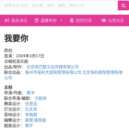
最新演出
选择年份
剧院列表
出票信息
我要你
原创
首演：2024年3月17日
点唱机音乐剧
出品/制作：
北京哆巴胺文化传媒有限公司
联合出品：
泰州市保利大剧院管理有限公司
北京保利剧院管理有限
公司
主创
导演/作曲：
樊冲
联合导演/编剧：
方毅恒
舞美设计：
任思远
灯光设计：
孔庆尧
音响设计：
李雨桐
编舞设计：
崔健
唐佩瑜
服装设计：
樊华