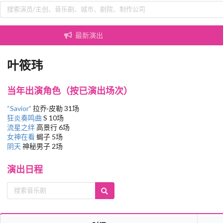
最新演出
叶筱玮
当年出演角色（按已演出场次）
“Savior”
拉乔·皮勒 31场
狂炎奏鸣曲
S 10场
流星之绊
高景行 6场
女神在看
蝎子 5场
阴天
神秘男子 2场
演出日程