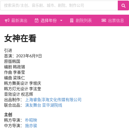
最新演出
选择年份
剧院列表
出票信息
女神在看
引进
首演：2023年6月9日
原版韩国
编剧 韩政锡
作曲 李善莹
编曲 梁珠仁
韩方舞美设计 李垠庆
韩方灯光设计 李泫奎
音效设计 权志辉
出品制作：
上海睿鱼淳海文化传媒有限公司
联合出品：
演友舞台
亚华湖院线
主创
韩方导演：
朴昭映
中方导演：
施亦骏