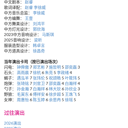
中文剧本：
赵睿
歌词译配：
赵睿
李徐威
中方音乐总监：
李徐威
中方编舞：
王壹
中方舞美设计：
刘鸿平
中方灯光设计：
郭欣海
2023中方音响设计：
马斯琪
2025音响设计：
梁昕
服装造型设计：
韩卓言
中方道具设计：
徐昌奇
当年演出卡司（按已演出场次）
闪电：
钟舜傲
7
郑艺彬
7
施哲明
5
邵奕磊
3
石头：
高雨晨
7
徐杭
6
朱亮
5
李政绪
4
蝎子：
遇泓羊
7
张玮伦
5
祝颂皓
5
叶筱玮
5
炮弹：
张琦铭
7
刘官卫
7
邵奕磊
4
白瀚祥
4
勺子：
孙金瀚
7
白瀚祥
6
林大钦
6
孙欣业
3
野狼：
毛寅东
6
傅祥安
6
徐步超
5
王逸飞
5
女神：
周惠怡
6
陈玉婷
6
余思冉
5
徐瑶
5
过往演出
2026演出