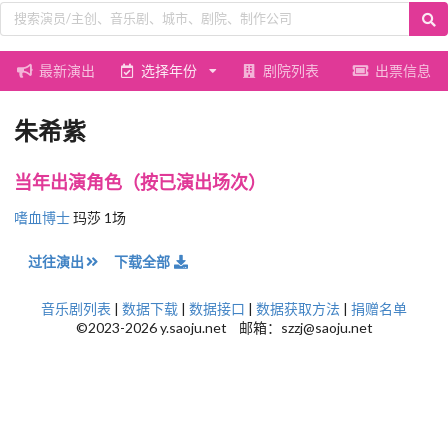
最新演出
选择年份
剧院列表
出票信息
朱希紫
当年出演角色（按已演出场次）
嗜血博士
玛莎 1场
过往演出
下载全部
音乐剧列表
|
数据下载
|
数据接口
|
数据获取方法
|
捐赠名单
©2023-2026 y.saoju.net 邮箱：szzj@saoju.net