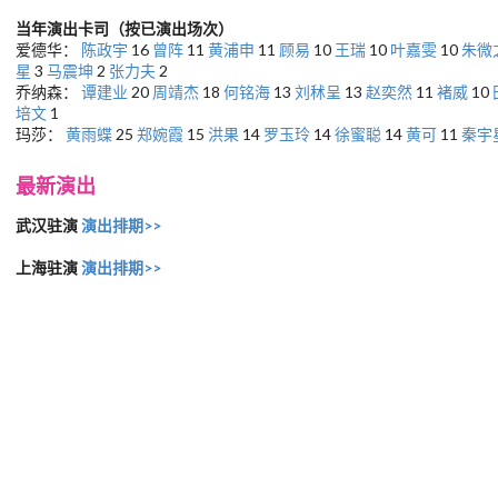
当年演出卡司（按已演出场次）
爱德华：
陈政宇
16
曾阵
11
黄浦申
11
顾易
10
王瑞
10
叶嘉雯
10
朱微
星
3
马震坤
2
张力夫
2
乔纳森：
谭建业
20
周靖杰
18
何铭海
13
刘秫呈
13
赵奕然
11
褚威
10
培文
1
玛莎：
黄雨蝶
25
郑婉霞
15
洪果
14
罗玉玲
14
徐蜜聪
14
黄可
11
秦宇
最新演出
武汉驻演
演出排期>>
上海驻演
演出排期>>