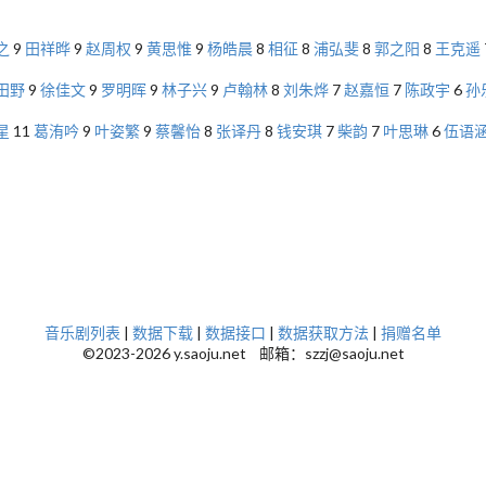
之
9
田祥晔
9
赵周权
9
黄思惟
9
杨皓晨
8
相征
8
浦弘斐
8
郭之阳
8
王克遥
田野
9
徐佳文
9
罗明晖
9
林子兴
9
卢翰林
8
刘朱烨
7
赵嘉恒
7
陈政宇
6
孙
星
11
葛洧吟
9
叶姿繁
9
蔡馨怡
8
张译丹
8
钱安琪
7
柴韵
7
叶思琳
6
伍语
音乐剧列表
|
数据下载
|
数据接口
|
数据获取方法
|
捐赠名单
©2023-2026 y.saoju.net 邮箱：szzj@saoju.net