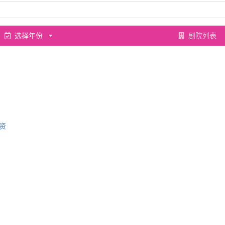
选择年份
剧院列表
资