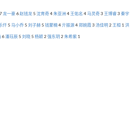
7
龙一豪
6
赵钱龙
5
沈育奇
4
朱亚洲
4
王佑名
4
马灵奇
3
王博睿
3
秦宇
乐仟
5
马小乔
5
刘子赫
5
钱蒙楠
4
亓振源
4
郑婉霞
3
汤佳明
2
王桓
1
洪
涵
6
潘珏辰
5
刘晓
5
杨颖
2
强东玥
2
朱希紫
1