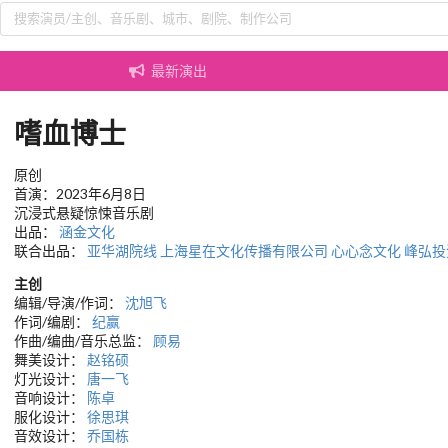
最新演出
嗜血博士
原创
首演：2023年6月8日
沉浸式悬疑惊悚音乐剧
出品：
涵金文化
联合出品：
亚华湖院线
上海星在文化传播有限公司
心心念文化
峰弘投
主创
编辑/导演/作词：
沈旭飞
作词/编剧：
纪赢
作曲/编曲/音乐总监：
顾易
舞美设计：
赵铭硕
灯光设计：
唐一飞
音响设计：
陈卓
服化设计：
徐思琪
音效设计：
乔国栋