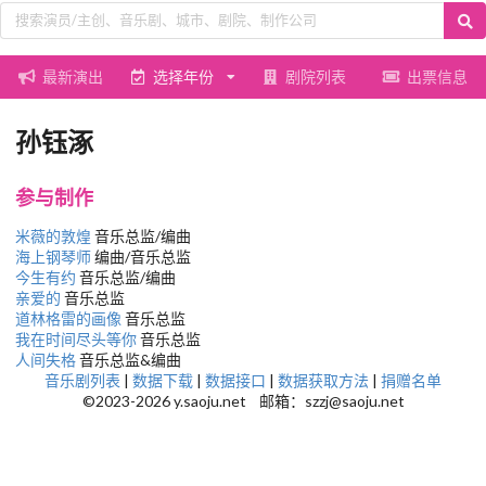
最新演出
选择年份
剧院列表
出票信息
孙钰涿
参与制作
米薇的敦煌
音乐总监/编曲
海上钢琴师
编曲/音乐总监
今生有约
音乐总监/编曲
亲爱的
音乐总监
道林格雷的画像
音乐总监
我在时间尽头等你
音乐总监
人间失格
音乐总监&编曲
音乐剧列表
|
数据下载
|
数据接口
|
数据获取方法
|
捐赠名单
©2023-2026 y.saoju.net 邮箱：szzj@saoju.net