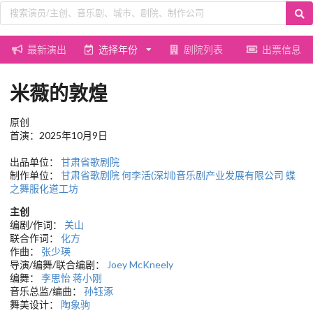
最新演出
选择年份
剧院列表
出票信息
米薇的敦煌
原创
首演：2025年10月9日
出品单位：
甘肃省歌剧院
制作单位：
甘肃省歌剧院
何李活(深圳)音乐剧产业发展有限公司
蝶
之舞服化道工坊
主创
编剧/作词：
关山
联合作词：
化方
作曲：
张少瑛
导演/编舞/联合编剧：
Joey McKneely
编舞：
李思怡
蒋小刚
音乐总监/编曲：
孙钰涿
舞美设计：
陶象驹