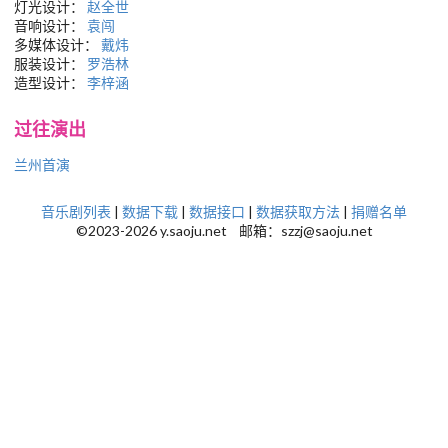
灯光设计：
赵全世
音响设计：
袁闯
多媒体设计：
戴炜
服装设计：
罗浩林
造型设计：
李梓涵
过往演出
兰州首演
音乐剧列表
|
数据下载
|
数据接口
|
数据获取方法
|
捐赠名单
©2023-2026 y.saoju.net 邮箱：szzj@saoju.net