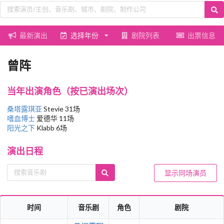
最新演出
选择年份
剧院列表
出票信息
曾阵
当年出演角色（按已演出场次）
桑塔露琪亚
Stevie 31场
嗜血博士
爱德华 11场
阳光之下
Klabb 6场
演出日程
显示同场演员
时间
音乐剧
角色
剧院