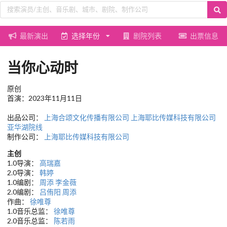
最新演出
选择年份
剧院列表
出票信息
当你心动时
原创
首演：2023年11月11日
出品公司：
上海合颂文化传播有限公司
上海耶比传媒科技有限公司
亚华湖院线
制作公司：
上海耶比传媒科技有限公司
主创
1.0导演：
高瑞嘉
2.0导演：
韩婷
1.0编剧：
周添
李金薇
2.0编剧：
吕侑阳
周添
作曲：
徐唯尊
1.0音乐总监：
徐唯尊
2.0音乐总监：
陈若雨