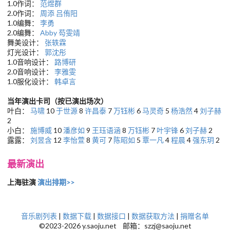
1.0作词：
范煜群
2.0作词：
周添
吕侑阳
1.0编舞：
李勇
2.0编舞：
Abby
芶雯靖
舞美设计：
张轶霖
灯光设计：
郭沈彤
1.0音响设计：
路博研
2.0音响设计：
李雅雯
1.0服化设计：
韩卓言
当年演出卡司（按已演出场次）
叶白：
马啸
10
于世源
8
许昌泰
7
万钰彬
6
马灵奇
5
杨浩然
4
刘子赫
2
小白：
施博威
10
潘彦如
9
王珏语涵
8
万钰彬
7
叶宇锋
6
刘子赫
2
露露：
刘昱含
12
李怡萱
8
黄可
7
陈昭如
5
覃一凡
4
程晨
4
强东玥
2
最新演出
上海驻演
演出排期>>
音乐剧列表
|
数据下载
|
数据接口
|
数据获取方法
|
捐赠名单
©2023-2026 y.saoju.net 邮箱：szzj@saoju.net