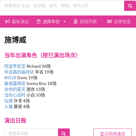
最新演出
选择年份
剧院列表
出票信息
施博威
当年出演角色（按已演出场次）
阿波罗尼亚
Richard 36场
辛吉路的画材店
辛吉 19场
#0528
Doris 19场
桑塔露琪亚
Sonny Boy 18场
去你的夏天
游亦 13场
当你心动时
小白 10场
玩偶
许寻 4场
入傩
葵哥 4场
演出日程
显示同场演员