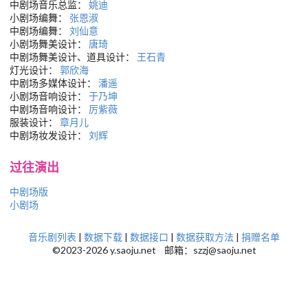
中剧场音乐总监：
姚迪
小剧场编舞：
张恩淑
中剧场编舞：
刘仙意
小剧场舞美设计：
唐琦
中剧场舞美设计、道具设计：
王石青
灯光设计：
郭欣海
中剧场多媒体设计：
潘遥
小剧场音响设计：
于乃坤
中剧场音响设计：
厉紫薇
服装设计：
章月儿
中剧场妆发设计：
刘辉
过往演出
中剧场版
小剧场
音乐剧列表
|
数据下载
|
数据接口
|
数据获取方法
|
捐赠名单
©2023-2026 y.saoju.net 邮箱：szzj@saoju.net