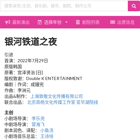
最新演出
选择年份
剧院列表
出票信息
银河铁道之夜
引进
首演：2022年7月29日
原版韩国
原著：宫泽贤治 [日]
版权致谢：Double K ENTERTAINMENT
编剧｜作词：成鐘完
作曲：李洲元
出品&制作：
上海致敬文化传播有限公司
联合出品：
北京高杨文化传媒工作室
亚华湖院线
主创
小剧场导演：
李乐尧
中剧场导演：
冒海飞
剧本润色、译配：
小鱼汤
小剧场音乐总监：
王诗培