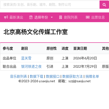
最新演出
选择年份
剧院列表
出票信息
北京高杨文化传媒工作室
参与度
剧目
原创性
进度
首演日期
其他
出品单位
蓝关雪
原创
上演
2026年6月20日
联合出品
银河铁道之夜
引进
上演
2022年7月29日
原版
音乐剧列表
|
数据下载
|
数据接口
|
数据获取方法
|
捐赠名单
©2023-2026 y.saoju.net 邮箱：szzj@saoju.net