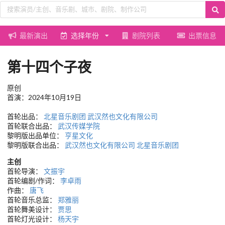
最新演出
选择年份
剧院列表
出票信息
第十四个子夜
原创
首演：2024年10月19日
首轮出品：
北星音乐剧团
武汉然也文化有限公司
首轮联合出品：
武汉传媒学院
黎明版出品单位：
亨星文化
黎明版联合出品：
武汉然也文化有限公司
北星音乐剧团
主创
首轮导演：
文振宇
首轮编剧/作词：
李卓雨
作曲：
唐飞
首轮音乐总监：
郑雅丽
首轮舞美设计：
贾思
首轮灯光设计：
杨天宇