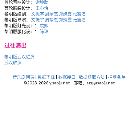
首轮音响设计：
谢坤助
首轮服装设计：
王心怡
黎明版编剧：
文振宇
周靖杰
郑婉霞
张鑫澳
黎明版导演：
文振宇
周靖杰
郑婉霞
张鑫澳
黎明版灯光设计：
袁熙
黎明版服化设计：
陈玲
过往演出
黎明版武汉驻演
武汉驻演
音乐剧列表
|
数据下载
|
数据接口
|
数据获取方法
|
捐赠名单
©2023-2026 y.saoju.net 邮箱：szzj@saoju.net