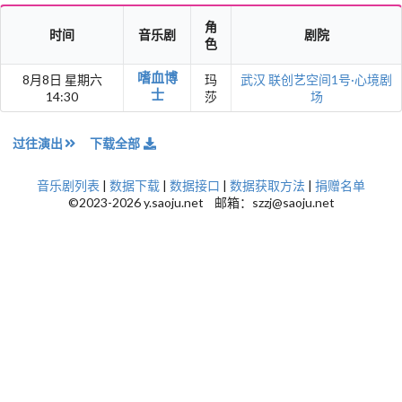
角
时间
音乐剧
剧院
色
嗜血博
8月8日 星期六
玛
武汉
联创艺空间1号·心境剧
士
14:30
莎
场
过往演出
下载全部
音乐剧列表
|
数据下载
|
数据接口
|
数据获取方法
|
捐赠名单
©2023-2026 y.saoju.net 邮箱：szzj@saoju.net