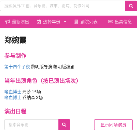
最新演出
选择年份
剧院列表
出票信息
郑婉霞
参与制作
第十四个子夜
黎明版导演 黎明版编剧
当年出演角色（按已演出场次）
嗜血博士
玛莎 15场
嗜血博士
乔纳森 3场
演出日程
显示同场演员