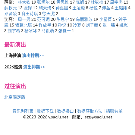
薛临：
林大钦
19
张烜尔
18
黄思惟
17
陈旭
17
杜钇樵
17
周宇杰
13
薛钦元
13
张铎
12
施天玮
9
钟嘉媚
9
王凌毅
8
杨悦
7
谭茜
4
王韬翔
4
邓贤凌
3
俞王诗琪
3
徐天戈
2
沈亮：
周一男
20
范可妮
20
陈思宇
19
乌丽雅苏
19
李星葆
17
钟子
崴
15
诸葛北辰
14
许放星
10
孙说
10
冷寒
8
刘子赫
8
张一铭
4
姚岚
3
刘宇希
3
杨冰冰
2
马凯漪
2
张觉一
1
最新演出
上海驻演
演出排期>>
2026巡演
演出排期>>
过往演出
北京限定版
音乐剧列表
|
数据下载
|
数据接口
|
数据获取方法
|
捐赠名单
©2023-2026 y.saoju.net 邮箱：szzj@saoju.net