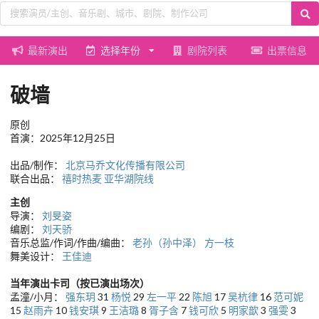
最新演出
选择年份
剧院列表
出票信息
破墙
原创
首演：2025年12月25日
出品/制作：
北京马乔文化传播有限公司
联合出品：
禧时热麦
亚华湖院线
主创
导演：
刘旻姿
编剧：
刘天骄
音乐总监/作词/作曲/编曲：
老孙（孙中泽）
方一枝
舞美设计：
王佳迪
当年演出卡司（按已演出场次）
孟潼/小月：
强东玥
31
杨悦
29
左一平
22
陈旭
17
吴杭律
16
范可妮
15
赵雨卉
10
钱安琪
9
王洁璐
8
胥子含
7
钱可欣
5
明家歆
3
强雯
3