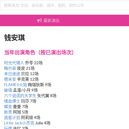
最新演出
钱安琪
当年出演角色（按已演出场次）
时光代理人
乔苓 22场
梅尔泉
皮皮 21场
末日迷途
贝拉 12场
德米安
辛克莱 12场
FLAMES火焰
梅瑞狄斯 9场
破墙
孟潼/小月 9场
六个说谎的大学生
矢代翼 8场
嗜血博士
玛莎 7场
蝶变
曼曼 7场
新贵
阿旭 5场
造星计划
阿莉娅 4场
Little Jack小杰克
Julie 4场
玩偶
许忆 2场