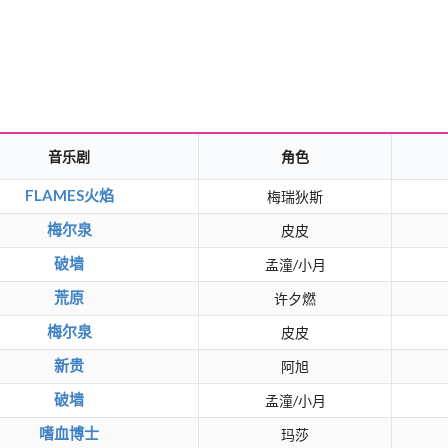
音乐剧
角色
FLAMES火焰
梅瑞狄斯
梅尔泉
皮皮
破墙
孟潼/小月
荒原
许夕燃
梅尔泉
皮皮
新贵
阿旭
破墙
孟潼/小月
嗜血博士
玛莎