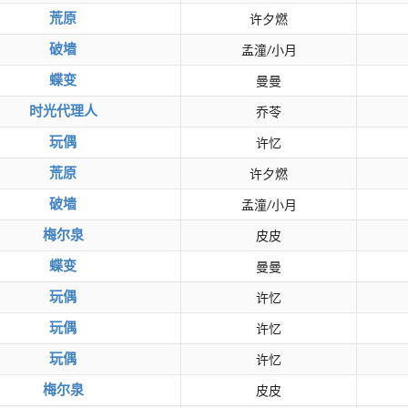
荒原
许夕燃
破墙
孟潼/小月
蝶变
曼曼
时光代理人
乔苓
玩偶
许忆
荒原
许夕燃
破墙
孟潼/小月
梅尔泉
皮皮
蝶变
曼曼
玩偶
许忆
玩偶
许忆
玩偶
许忆
梅尔泉
皮皮