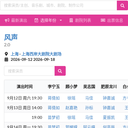
最新演出
选择年份
剧院列表
出票信息
风声
2.0
上海
·
上海西岸大剧院大剧场
2026-09-12 2026-09-18
演出时间
李宁玉
顾小梦
吴志国
肥原龙川
白
9月12日 周六 19:30
蒋倩如
徐瑶
马佳
钟嘉诚
方
9月13日 周日 14:00
蒋倩如
赵嘉艳
孙标
钟嘉诚
19:00
苗梦初
徐瑶
马佳
夏振凯
9月14日 周一 19:30
苗梦初
郭耀嵘
阿云嘎
何亮辰
方