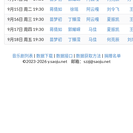
9月15日 周二 19:30
蒋倩如
徐瑶
阿云嘎
刘令飞
9月16日 周三 19:30
苗梦初
丁臻滢
阿云嘎
夏振凯
9月17日 周四 19:30
蒋倩如
郭耀嵘
马佳
夏振凯
9月18日 周五 19:30
苗梦初
丁臻滢
马佳
何亮辰
刘
音乐剧列表
|
数据下载
|
数据接口
|
数据获取方法
|
捐赠名单
©2023-2026 y.saoju.net 邮箱：szzj@saoju.net