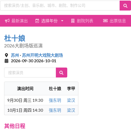
最新演出
选择年份
剧院列表
出票信息
杜十娘
2026大剧场版巡演
苏州
·
苏州开明大戏院大剧场
2026-09-30 2026-10-01
演出时间
杜十娘
李甲
9月30日 周三 19:30
强东玥
梁汉
10月1日 周四 14:30
强东玥
梁汉
其他日程