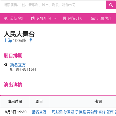
最新演出
选择年份
剧院列表
出票信息
人民大舞台
上海
1006座
剧目排期
扬名立万
8月8日-8月16日
演出详情
演出时间
剧目
卡司
8月8日 19:30
扬名立万
周默涵
孙圣凯
于佳鑫
吴勃臻
霍烽
张耀