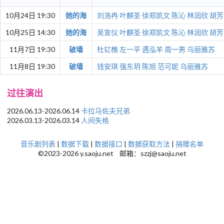
10月24日 19:30
她的海
刘浩冉
叶麒圣
徐郑凯文
陈沁
林润欣
胡芳
10月25日 14:30
她的海
吴宣仪
叶麒圣
徐郑凯文
陈沁
林润欣
胡芳
11月7日 19:30
破墙
杜钇樵
左一平
遇泓羊
周一男
乌丽雅苏
11月8日 19:30
破墙
钱安琪
强东玥
陈旭
范可妮
乌丽雅苏
过往演出
2026.06.13-2026.06.14
卡拉马佐夫兄弟
2026.03.13-2026.03.14
人间失格
音乐剧列表
|
数据下载
|
数据接口
|
数据获取方法
|
捐赠名单
©2023-2026 y.saoju.net 邮箱：szzj@saoju.net