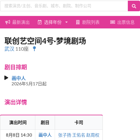
最新演出
选择年份
剧院列表
出票信息
联创艺空间4号·梦境剧场
武汉
110座
剧目排期
画中人
2026年5月17日起
演出详情
演出时间
剧目
卡司
8月8日 14:30
画中人
张子扬
王佑名
赵周权