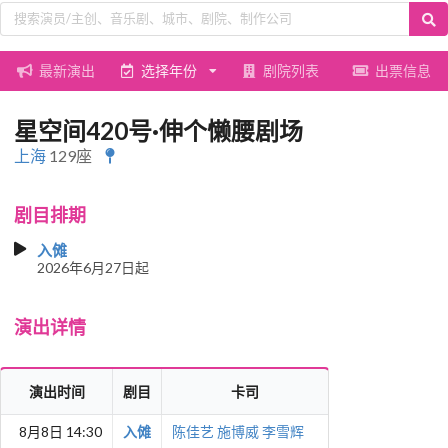
最新演出
选择年份
剧院列表
出票信息
星空间420号·伸个懒腰剧场
上海
129座
剧目排期
入傩
2026年6月27日起
演出详情
演出时间
剧目
卡司
8月8日 14:30
入傩
陈佳艺
施博威
李雪辉