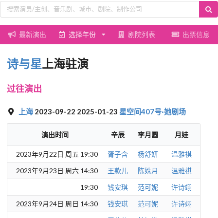
最新演出
选择年份
剧院列表
出票信息
诗与星
上海驻演
过往演出
上海
2023-09-22 2025-01-23
星空间407号·她剧场
演出时间
辛辰
李月圆
月娃
2023年9月22日 周五 19:30
胥子含
杨舒妍
温雅祺
2023年9月23日 周六 14:30
王款儿
陈姝月
温雅祺
19:30
钱安琪
范可妮
许诗翊
2023年9月24日 周日 14:30
钱安琪
范可妮
许诗翊