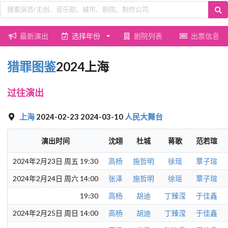
最新演出
选择年份
剧院列表
出票信息
猎罪图鉴
2024上海
过往演出
上海
2024-02-23 2024-03-10
人民大舞台
演出时间
沈翊
杜城
蒋歌
范若瑄
2024年2月23日 周五 19:30
高杨
施哲明
徐瑶
覃子瑄
2024年2月24日 周六 14:00
张泽
施哲明
徐瑶
覃子瑄
19:30
高杨
胡迪
丁臻滢
于佳鑫
2024年2月25日 周日 14:00
高杨
胡迪
丁臻滢
于佳鑫