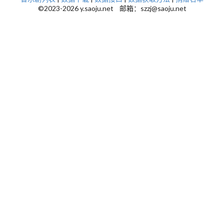
©2023-2026 y.saoju.net 邮箱：szzj@saoju.net