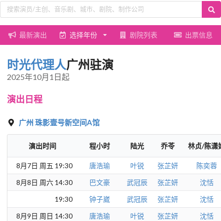
最新演出
选择年份
剧院列表
出票信息
时光代理人
广州驻演
2025年10月1日起
演出日程
广州
珠影壹号新空间A馆
演出时间
程小时
陆光
乔苓
林贞/陈潇
8月7日 周五 19:30
唐浩瑜
叶锐
张芷妍
陈奕蓉
8月8日 周六 14:30
巴文豪
武冠辰
张芷妍
沈恬
19:30
钟子崴
武冠辰
张芷妍
沈恬
8月9日 周日 14:30
唐浩瑜
叶锐
张芷妍
沈恬