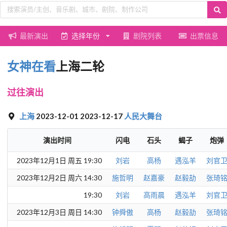
最新演出
选择年份
剧院列表
出票信息
女神在看
上海二轮
过往演出
上海
2023-12-01 2023-12-17
人民大舞台
演出时间
闪电
石头
蝎子
炮弹
2023年12月1日 周五 19:30
刘岩
高杨
遇泓羊
刘官
2023年12月2日 周六 14:30
施哲明
赵嘉豪
赵毅劼
张琦
19:30
刘岩
高雨晨
遇泓羊
刘官
2023年12月3日 周日 14:30
钟舜傲
高杨
赵毅劼
张琦