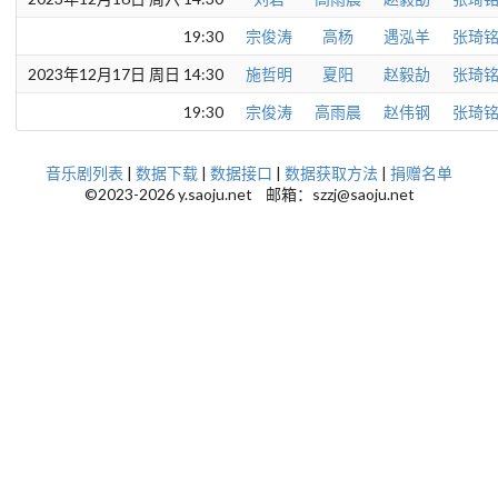
19:30
宗俊涛
高杨
遇泓羊
张琦
2023年12月17日 周日 14:30
施哲明
夏阳
赵毅劼
张琦
19:30
宗俊涛
高雨晨
赵伟钢
张琦
音乐剧列表
|
数据下载
|
数据接口
|
数据获取方法
|
捐赠名单
©2023-2026 y.saoju.net 邮箱：szzj@saoju.net