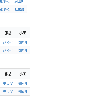
张伦硕
周国帅
张伦硕
张祐维
张总
小王
赵穆宸
周国帅
赵穆宸
周国帅
张总
小王
姜昊旻
周国帅
姜昊旻
周国帅