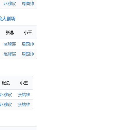
赵穆宸
周国帅
院大剧场
张总
小王
赵穆宸
周国帅
赵穆宸
周国帅
张总
小王
赵穆宸
张祐维
赵穆宸
张祐维