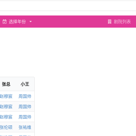
选择年份
剧院列表
张总
小王
赵穆宸
周国帅
赵穆宸
周国帅
赵穆宸
周国帅
张伦硕
张祐维