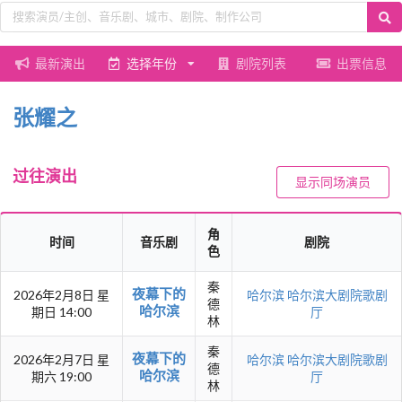
最新演出
选择年份
剧院列表
出票信息
张耀之
过往演出
显示同场演员
角
时间
音乐剧
剧院
色
秦
夜幕下的
2026年2月8日 星
哈尔滨
哈尔滨大剧院歌剧
德
哈尔滨
期日 14:00
厅
林
秦
夜幕下的
2026年2月7日 星
哈尔滨
哈尔滨大剧院歌剧
德
哈尔滨
期六 19:00
厅
林