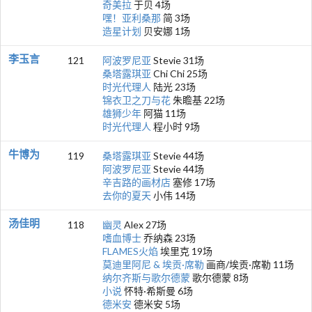
奇美拉
于贝 4场
嘿！亚利桑那
简 3场
造星计划
贝安娜 1场
李玉言
121
阿波罗尼亚
Stevie 31场
桑塔露琪亚
Chi Chi 25场
时光代理人
陆光 23场
锦衣卫之刀与花
朱瞻基 22场
雄狮少年
阿猫 11场
时光代理人
程小时 9场
牛博为
119
桑塔露琪亚
Stevie 44场
阿波罗尼亚
Stevie 44场
辛吉路的画材店
塞修 17场
去你的夏天
小伟 14场
汤佳明
118
幽灵
Alex 27场
嗜血博士
乔纳森 23场
FLAMES火焰
埃里克 19场
莫迪里阿尼 & 埃贡·席勒
画商/埃贡·席勒 11场
纳尔齐斯与歌尔德蒙
歌尔德蒙 8场
小说
怀特·希斯曼 6场
德米安
德米安 5场