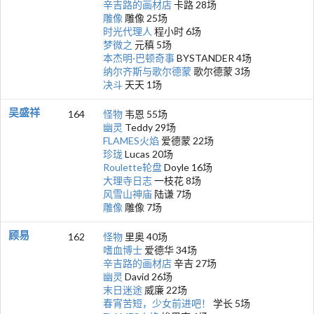
辛吉路的画材店
卡路 28场
雕像
雕像 25场
时光代理人
程小时 6场
梦微之
元稹 5场
本杰明·巴顿奇事
BYSTANDER 4场
纳尔齐斯与歌尔德蒙
歌尔德蒙 3场
决斗
天天 1场
吴盛祥
164
怪物
韦恩 55场
幽灵
Teddy 29场
FLAMES火焰
爱德蒙 22场
珍珑
Lucas 20场
Roulette轮盘
Doyle 16场
大理寺日志
一枝花 8场
风雪山神庙
陆谦 7场
雕像
雕像 7场
顾易
162
怪物
里奥 40场
嗜血博士
爱德华 34场
辛吉路的画材店
辛吉 27场
幽灵
David 26场
末日迷途
威廉 22场
春宵苦短，少女前进吧！
学长 5场