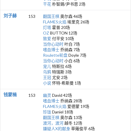
干花
朴智錫/尹书恩 2场
刘子赫
153
翻国王棋
奥尔森 46场
FLAMES火焰
埃里克 26场
灯塔
霍普 20场
OZ
BUTTON 12场
致爱
付平安 10场
当你心动时
叶白 7场
嗜血博士
乔纳森 7场
Roulette轮盘
Doyle 7场
当你心动时
小白 6场
宠儿
特斯拉 6场
乌鸦
特瑞斯 3场
王冠
尤安 2场
小说
怀特·希斯曼 1场
钱蒙楠
153
幽灵
David 42场
嗜血博士
乔纳森 28场
FLAMES火焰
爱德蒙 19场
珍珑
Daniel 18场
翻国王棋
奥尔森 13场
渡河，渡河
越冬 12场
嫌疑人X的献身
草薙俊平 6场