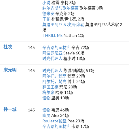
小说
格雷·亨特 3场
纳尔齐斯与歌尔德蒙
歌尔德蒙 3场
德米安
辛克莱 2场
干花
朴智錫/尹书恩 2场
莫迪里阿尼 & 埃贡·席勒
莫迪里阿尼/艺术家 2
场
THRILL ME
Nathan 1场
杜牧
145
辛吉路的画材店
辛吉 72场
阿波罗尼亚
Stevie 60场
时光代理人
程小时 13场
宋元明
145
时光代理人
陈潇/陆鸿斌 51场
阿尔托，梵高
梵高 29场
阿尔托，梵高
博士 24场
翻国王棋
玛尼 20场
梅尔泉
哈桑 11场
怪物
里奥 10场
孙一城
145
怪物
韦恩 46场
幽灵
Alex 34场
Roulette轮盘
Poe 23场
辛吉路的画材店
卡路 17场