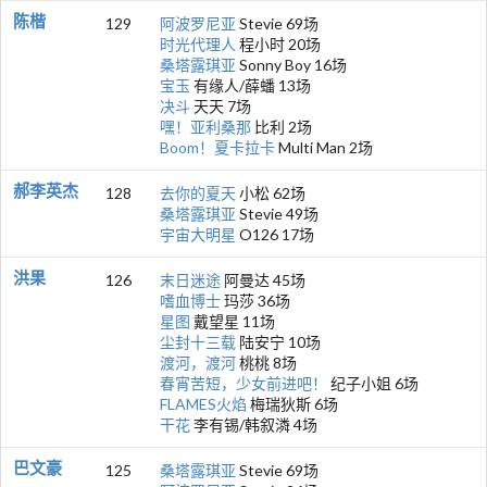
陈楷
129
阿波罗尼亚
Stevie 69场
时光代理人
程小时 20场
桑塔露琪亚
Sonny Boy 16场
宝玉
有缘人/薛蟠 13场
决斗
天天 7场
嘿！亚利桑那
比利 2场
Boom！夏卡拉卡
Multi Man 2场
郝李英杰
128
去你的夏天
小松 62场
桑塔露琪亚
Stevie 49场
宇宙大明星
O126 17场
洪果
126
末日迷途
阿曼达 45场
嗜血博士
玛莎 36场
星图
戴望星 11场
尘封十三载
陆安宁 10场
渡河，渡河
桃桃 8场
春宵苦短，少女前进吧！
纪子小姐 6场
FLAMES火焰
梅瑞狄斯 6场
干花
李有锡/韩叙潾 4场
巴文豪
125
桑塔露琪亚
Stevie 69场