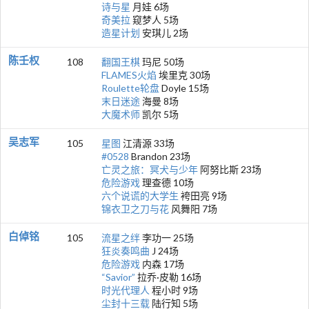
诗与星
月娃 6场
奇美拉
窥梦人 5场
造星计划
安琪儿 2场
陈壬权
108
翻国王棋
玛尼 50场
FLAMES火焰
埃里克 30场
Roulette轮盘
Doyle 15场
末日迷途
海曼 8场
大魔术师
凯尔 5场
吴志军
105
星图
江清源 33场
#0528
Brandon 23场
亡灵之旅：冥犬与少年
阿努比斯 23场
危险游戏
理查德 10场
六个说谎的大学生
袴田亮 9场
锦衣卫之刀与花
风舞阳 7场
白倬铭
105
流星之绊
李功一 25场
狂炎奏鸣曲
J 24场
危险游戏
内森 17场
“Savior”
拉乔·皮勒 16场
时光代理人
程小时 9场
尘封十三载
陆行知 5场