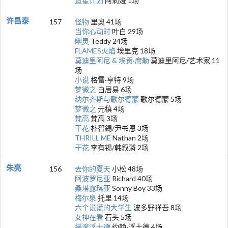
造星计划
阿莉娅 1场
许昌泰
157
怪物
里奥 41场
当你心动时
叶白 29场
幽灵
Teddy 24场
FLAMES火焰
埃里克 18场
莫迪里阿尼 & 埃贡·席勒
莫迪里阿尼/艺术家 11
场
小说
格雷·亨特 9场
梦微之
白居易 6场
纳尔齐斯与歌尔德蒙
歌尔德蒙 5场
梦微之
元稹 4场
梵高
梵高 3场
干花
朴智錫/尹书恩 3场
THRILL ME
Nathan 2场
干花
李有锡/韩叙潾 2场
朱亮
156
去你的夏天
小松 48场
阿波罗尼亚
Richard 40场
桑塔露琪亚
Sonny Boy 33场
梅尔泉
托里 14场
六个说谎的大学生
波多野祥吾 8场
女神在看
石头 5场
摇滚浮士德
约翰·浮士德 4场