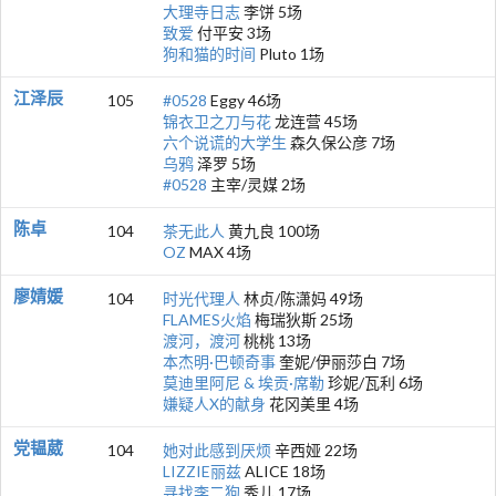
大理寺日志
李饼 5场
致爱
付平安 3场
狗和猫的时间
Pluto 1场
江泽辰
105
#0528
Eggy 46场
锦衣卫之刀与花
龙连营 45场
六个说谎的大学生
森久保公彦 7场
乌鸦
泽罗 5场
#0528
主宰/灵媒 2场
陈卓
104
茶无此人
黄九良 100场
OZ
MAX 4场
廖婧媛
104
时光代理人
林贞/陈潇妈 49场
FLAMES火焰
梅瑞狄斯 25场
渡河，渡河
桃桃 13场
本杰明·巴顿奇事
奎妮/伊丽莎白 7场
莫迪里阿尼 & 埃贡·席勒
珍妮/瓦利 6场
嫌疑人X的献身
花冈美里 4场
党韫葳
104
她对此感到厌烦
辛西娅 22场
LIZZIE丽兹
ALICE 18场
寻找李二狗
秀儿 17场