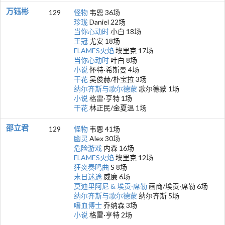
万钰彬
129
怪物
韦恩 36场
珍珑
Daniel 22场
当你心动时
小白 18场
王冠
尤安 18场
FLAMES火焰
埃里克 17场
当你心动时
叶白 8场
小说
怀特·希斯曼 4场
干花
吴俊赫/朴宝拉 3场
纳尔齐斯与歌尔德蒙
歌尔德蒙 1场
小说
格雷·亨特 1场
干花
林正民/金夏温 1场
邵立君
129
怪物
韦恩 41场
幽灵
Alex 30场
危险游戏
内森 16场
FLAMES火焰
埃里克 12场
狂炎奏鸣曲
S 8场
末日迷途
威廉 6场
莫迪里阿尼 & 埃贡·席勒
画商/埃贡·席勒 6场
纳尔齐斯与歌尔德蒙
纳尔齐斯 5场
嗜血博士
乔纳森 3场
小说
格雷·亨特 2场