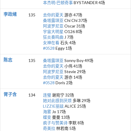
本杰明·巴顿奇事
BYSTANDER 4场
李政绪
135
去你的夏天
游亦 47场
桑塔露琪亚
Chi Chi 37场
阿波罗尼亚
Oscar 31场
宇宙大明星
O126 8场
狂炎奏鸣曲
J 7场
女神在看
石头 4场
#0528
Eggy 1场
陈志
135
桑塔露琪亚
Sonny Boy 49场
去你的夏天
小伟 41场
阿波罗尼亚
Stevie 29场
去你的夏天
游亦 14场
#0528
Doris 2场
胥子含
134
连璧
谢宛宁 32场
她对此感到厌烦
多琳 29场
LIZZIE丽兹
ALICE 25场
海雾
Jo 17场
蝶变
曼曼 13场
疯子与赞美诗
李默 8场
奇美拉
林若南 5场