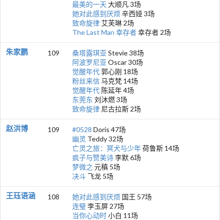
最美的一天
大顺凡 3场
她对此感到厌烦
辛西娅 3场
致命旋律
艾芙琳 2场
The Last Man 幸存者
幸存者 2场
朱家鹏
109
桑塔露琪亚
Stevie 38场
阿波罗尼亚
Oscar 30场
觉醒年代
郭心刚 18场
粉丝来信
马克梵 14场
觉醒年代
陈延年 4场
东莞东
刘沐燃 3场
致命旋律
尼古拉斯 2场
赵洪博
109
#0528
Doris 47场
幽灵
Teddy 32场
亡灵之旅：冥犬与少年
荷鲁斯 14场
疯子与赞美诗
李默 6场
梦微之
元稹 5场
决斗
飞龙 5场
王珏语涵
108
她对此感到厌烦
国王 57场
连璧
李玉屏 27场
当你心动时
小白 11场