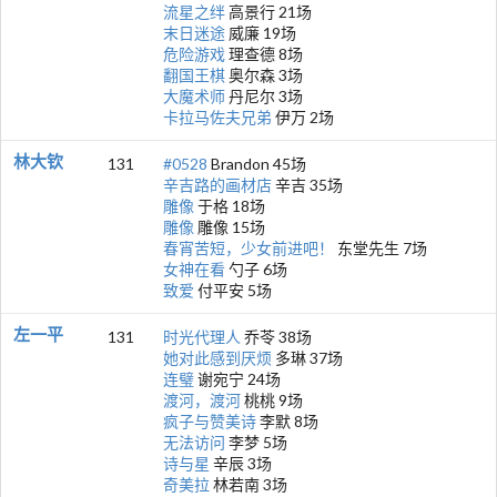
流星之绊
高景行 21场
末日迷途
威廉 19场
危险游戏
理查德 8场
翻国王棋
奥尔森 3场
大魔术师
丹尼尔 3场
卡拉马佐夫兄弟
伊万 2场
林大钦
131
#0528
Brandon 45场
辛吉路的画材店
辛吉 35场
雕像
于格 18场
雕像
雕像 15场
春宵苦短，少女前进吧！
东堂先生 7场
女神在看
勺子 6场
致爱
付平安 5场
左一平
131
时光代理人
乔苓 38场
她对此感到厌烦
多琳 37场
连璧
谢宛宁 24场
渡河，渡河
桃桃 9场
疯子与赞美诗
李默 8场
无法访问
李梦 5场
诗与星
辛辰 3场
奇美拉
林若南 3场