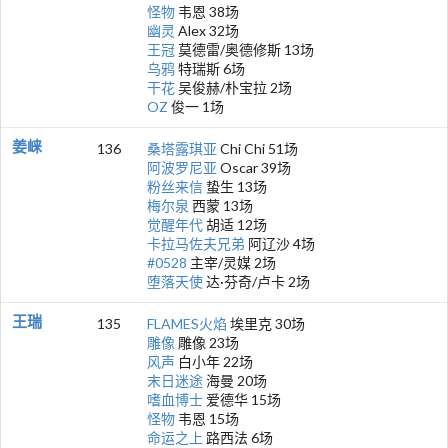
怪物
韦恩 38场
幽灵
Alex 32场
王冠
莫德雷/奥德修斯 13场
乌鸦
特瑞斯 6场
干花
吴俊赫/朴宝拉 2场
OZ
俊一 1场
姜崃
136
桑塔露琪亚
Chi Chi 51场
阿波罗尼亚
Oscar 39场
粉丝来信
蛰生 13场
梅尔泉
西蒙 13场
觉醒年代
胡适 12场
卡拉马佐夫兄弟
阿辽沙 4场
#0528
主宰/灵媒 2场
堕落天使
达·芬奇/卢卡 2场
王瑞
135
FLAMES火焰
埃里克 30场
雕像
雕像 23场
风声
白小年 22场
末日迷途
海曼 20场
嗜血博士
爱德华 15场
怪物
韦恩 15场
命运之上
路西法 6场