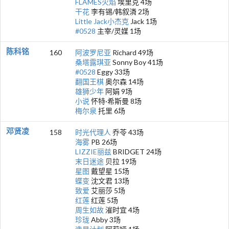
FLAMES火焰
埃里克 4场
干花
李有锡/韩叙潾 2场
Little Jack小杰克
Jack 1场
#0528
主宰/灵媒 1场
陈科铭
160
阿波罗尼亚
Richard 49场
桑塔露琪亚
Sonny Boy 41场
#0528
Eggy 33场
翻国王棋
奥尔森 14场
雄狮少年
阿娟 9场
小说
怀特·希斯曼 8场
梅尔泉
托里 6场
邓贤凌
158
时光代理人
乔苓 43场
海雾
PB 26场
LIZZIE丽兹
BRIDGET 24场
末日迷途
贝拉 19场
星图
戴望星 15场
蝶变
沈文君 13场
致爱
艾丽莎 5场
红莲
红莲 5场
周生如故
漼时宜 4场
珍珑
Abby 3场