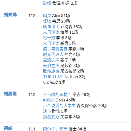
破墙
孟潼/小月 2场
刘朱烨
112
幽灵
Alex 31场
怪物
韦恩 23场
嗜血博士
乔纳森 15场
末日迷途
海曼 11场
杜十娘
李甲 8场
末日迷途
威廉 5场
疯子与赞美诗
李默 4场
时光代理人
陆光 4场
鼓浪之声
姜宁 3场
鼓浪之声
吴起铭 3场
致命旋律
尼古拉斯 2场
THRILL ME
Nathan 2场
OZ
铁皮 1场
刘瀚聪
112
辛吉路的画材店
辛吉 48场
#0528
Doris 46场
六个说谎的大学生
森久保公彦 10场
决斗
醉仙 5场
扬名立万
关静年 3场
褚威
111
阿尔托，梵高
博士 34场