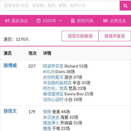
最新演出
2025年
剧院列表
出票信息
按音乐剧查询
按城市查询
演员：1270人
演员
场次
详情
施博威
227
阿波罗尼亚
Richard 55场
#0528
Doris 38场
去你的夏天
游亦 37场
辛吉路的画材店
辛吉 35场
阿尔托，梵高
梵高 23场
桑塔露琪亚
Sonny Boy 21场
当你心动时
小白 18场
徐佳文
179
怪物
里奥 44场
末日迷途
海曼 32场
嗜血博士
乔纳森 31场
雕像
于格 22场