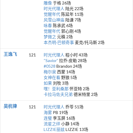
雕像
于格 26场
时光代理人
陆光 22场
觉醒年代
陈延年 11场
风雪山神庙
陆谦 7场
咏春
陈承武 6场
觉醒年代
郭心刚 4场
梦微之
元稹 2场
本杰明·巴顿奇事
麦克/托马斯 2场
王逸飞
121
时光代理人
程小时 43场
“Savior”
拉乔·皮勒 28场
#0528
Brandon 24场
梅尔泉
西蒙 14场
女神在看
野狼 5场
如果
刘牧 3场
嘿！亚利桑那
怀亚特 2场
卡拉马佐夫兄弟
德米特里 2场
吴杭律
121
时光代理人
乔苓 51场
海雾
PB 19场
连璧
李玉屏 16场
流星之绊
小静 14场
LIZZIE丽兹
LIZZIE 13场