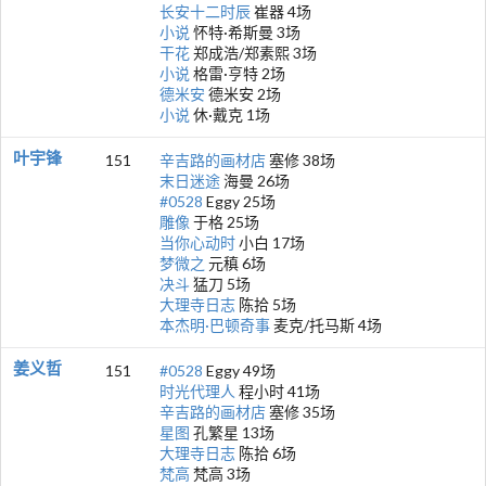
长安十二时辰
崔器 4场
小说
怀特·希斯曼 3场
干花
郑成浩/郑素熙 3场
小说
格雷·亨特 2场
德米安
德米安 2场
小说
休·戴克 1场
叶宇锋
151
辛吉路的画材店
塞修 38场
末日迷途
海曼 26场
#0528
Eggy 25场
雕像
于格 25场
当你心动时
小白 17场
梦微之
元稹 6场
决斗
猛刀 5场
大理寺日志
陈拾 5场
本杰明·巴顿奇事
麦克/托马斯 4场
姜义哲
151
#0528
Eggy 49场
时光代理人
程小时 41场
辛吉路的画材店
塞修 35场
星图
孔繁星 13场
大理寺日志
陈拾 6场
梵高
梵高 3场