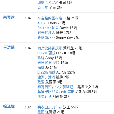
印刻IN CLAY
卡司 3场
诗与星
辛辰 2场
朱羿达
134
辛吉路的画材店
卡路 71场
#0528
Doris 25场
Roulette轮盘
Doyle 18场
时光代理人
陆光 17场
桑塔露琪亚
Sonny Boy 3场
王洁璐
134
她对此感到厌烦
莉莉丝 29场
LIZZIE丽兹
LIZZIE 18场
珍珑
Abby 18场
末日迷途
贝拉 17场
海雾
Jo 14场
LIZZIE丽兹
ALICE 12场
渡河，渡河
桃桃 9场
致爱
艾丽莎 8场
春宵苦短，少女前进吧！
黑发少女 4场
莫迪里阿尼 & 埃贡·席勒
珍妮/瓦利 3场
造星计划
阿莉娅 2场
徐泽辉
132
锦衣卫之刀与花
汉王 55场
星图
江清源 21场