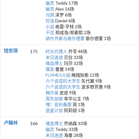
幽灵
Teddy 17场
幽灵
Alex 16场
乌鸦
泽罗 6场
珍珑
Daniel 6场
小说
格雷·亨特 2场
干花
郑成浩/郑素熙 2场
纳尔齐斯与歌尔德蒙
歌尔德蒙 1场
钱安琪
175
时光代理人
乔苓 48场
末日迷途
贝拉 33场
嗜血博士
玛莎 32场
蝶变
曼曼 14场
FLAMES火焰
梅瑞狄斯 12场
六个说谎的大学生
矢代翼 9场
六个说谎的大学生
波多野芳惠 9场
梅尔泉
皮皮 9场
周生如故
幸华公主 7场
嘿！亚利桑那
简 1场
造星计划
阿莉娅 1场
卢翰林
166
嗜血博士
乔纳森 33场
幽灵
Teddy 33场
末日迷途
海曼 28场