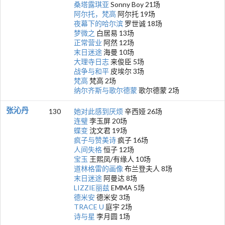
桑塔露琪亚
Sonny Boy 21场
阿尔托，梵高
阿尔托 19场
夜幕下的哈尔滨
罗世诚 18场
梦微之
白居易 13场
正常营业
阿然 12场
末日迷途
海曼 10场
大理寺日志
来俊臣 5场
战争与和平
皮埃尔 3场
梵高
梵高 2场
纳尔齐斯与歌尔德蒙
歌尔德蒙 2场
张沁丹
130
她对此感到厌烦
辛西娅 26场
连璧
李玉屏 20场
蝶变
沈文君 19场
疯子与赞美诗
疯子 16场
人间失格
恒子 12场
宝玉
王熙凤/有缘人 10场
道林格雷的画像
布兰登夫人 8场
末日迷途
阿曼达 8场
LIZZIE丽兹
EMMA 5场
德米安
德米安 3场
TRACE U
庭宇 2场
诗与星
李月圆 1场