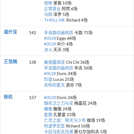
怪物
里奥 10场
正常营业
阿然 6场
乌鸦
泽罗 5场
THRILL ME
Richard 4场
温升宝
142
辛吉路的画材店
卡路 71场
#0528
Eggy 64场
#0528
中介 4场
决斗
天天 3场
王浩楠
138
桑塔露琪亚
Chi Chi 36场
辛吉路的画材店
辛吉 36场
#0528
Doris 34场
珍珑
Lucas 25场
去你的夏天
游亦 7场
徐杭
137
#0528
Doris 26场
锦衣卫之刀与花
梅霜花 24场
雕像
雕像 24场
星图
孔繁星 23场
亡灵之旅：冥犬与少年
维塔 19场
阿波罗尼亚
Richard 16场
卡拉马佐夫兄弟
斯乜尔加科夫 5场