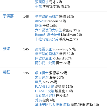
双面奇才
奇才 2场
干花
李有锡/韩叙潾 2场
于滨嘉
148
辛吉路的画材店
塞修 65场
#0528
Brandon 51场
雕像
于格 16场
六个说谎的大学生
袴田亮 12场
Boom！夏卡拉卡
Multi Man 2场
卡拉马佐夫兄弟
德米特里 2场
张梁
145
桑塔露琪亚
Sonny Boy 57场
辛吉路的画材店
辛吉 32场
阿波罗尼亚
Richard 30场
阿尔托，梵高
博士 26场
相征
145
嗜血博士
爱德华 42场
末日迷途
海曼 30场
幽灵
Alex 26场
FLAMES火焰
爱德蒙 11场
FLAMES火焰
埃里克 10场
青春禁忌游戏
巴沙 5场
梵高
提奥 4场
莫迪里阿尼 & 埃贡·席勒
画商/埃贡·席勒 4场