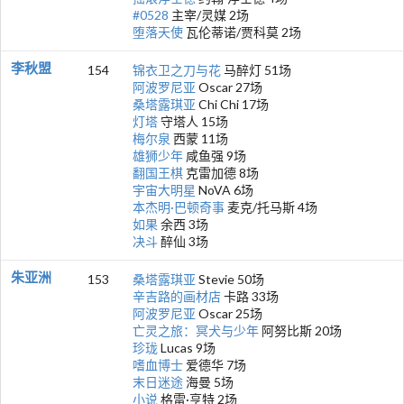
#0528
主宰/灵媒 2场
堕落天使
瓦伦蒂诺/贾科莫 2场
李秋盟
154
锦衣卫之刀与花
马醉灯 51场
阿波罗尼亚
Oscar 27场
桑塔露琪亚
Chi Chi 17场
灯塔
守塔人 15场
梅尔泉
西蒙 11场
雄狮少年
咸鱼强 9场
翻国王棋
克雷加德 8场
宇宙大明星
NoVA 6场
本杰明·巴顿奇事
麦克/托马斯 4场
如果
余西 3场
决斗
醉仙 3场
朱亚洲
153
桑塔露琪亚
Stevie 50场
辛吉路的画材店
卡路 33场
阿波罗尼亚
Oscar 25场
亡灵之旅：冥犬与少年
阿努比斯 20场
珍珑
Lucas 9场
嗜血博士
爱德华 7场
末日迷途
海曼 5场
小说
格雷·亨特 2场