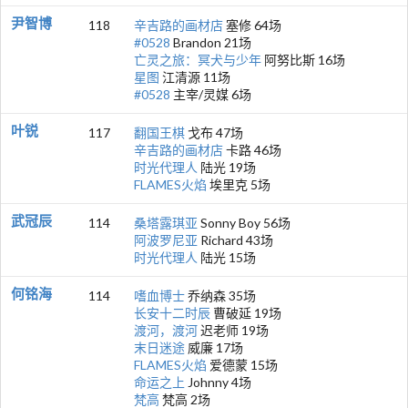
尹智博
118
辛吉路的画材店
塞修 64场
#0528
Brandon 21场
亡灵之旅：冥犬与少年
阿努比斯 16场
星图
江清源 11场
#0528
主宰/灵媒 6场
叶锐
117
翻国王棋
戈布 47场
辛吉路的画材店
卡路 46场
时光代理人
陆光 19场
FLAMES火焰
埃里克 5场
武冠辰
114
桑塔露琪亚
Sonny Boy 56场
阿波罗尼亚
Richard 43场
时光代理人
陆光 15场
何铭海
114
嗜血博士
乔纳森 35场
长安十二时辰
曹破延 19场
渡河，渡河
迟老师 19场
末日迷途
威廉 17场
FLAMES火焰
爱德蒙 15场
命运之上
Johnny 4场
梵高
梵高 2场