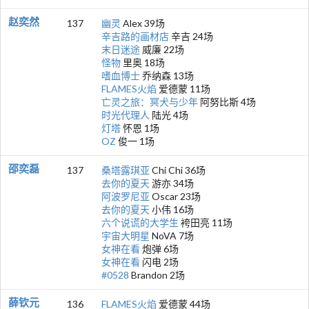
赵奕然
137
幽灵
Alex 39场
辛吉路的画材店
辛吉 24场
末日迷途
威廉 22场
怪物
里奥 18场
嗜血博士
乔纳森 13场
FLAMES火焰
爱德蒙 11场
亡灵之旅：冥犬与少年
阿努比斯 4场
时光代理人
陆光 4场
灯塔
怀恩 1场
OZ
俊一 1场
邵奕磊
137
桑塔露琪亚
Chi Chi 36场
去你的夏天
游亦 34场
阿波罗尼亚
Oscar 23场
去你的夏天
小伟 16场
六个说谎的大学生
袴田亮 11场
宇宙大明星
NoVA 7场
女神在看
炮弹 6场
女神在看
闪电 2场
#0528
Brandon 2场
薛钦元
136
FLAMES火焰
爱德蒙 44场