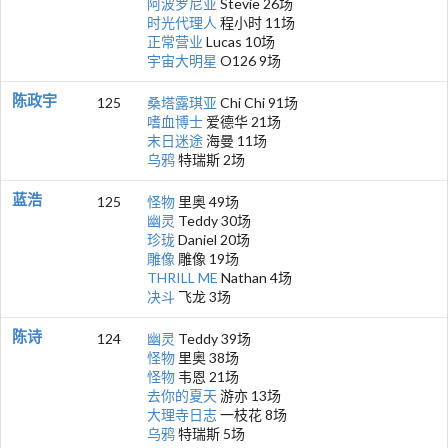
阿波罗尼亚
Stevie 26场
时光代理人
程小时 11场
正常营业
Lucas 10场
宇宙大明星
O126 9场
陈政宇
125
桑塔露琪亚
Chi Chi 91场
嗜血博士
爱德华 21场
末日迷途
海曼 11场
乌鸦
特瑞斯 2场
蓝浩
125
怪物
里奥 49场
幽灵
Teddy 30场
珍珑
Daniel 20场
雕像
雕像 19场
THRILL ME
Nathan 4场
决斗
飞龙 3场
陈诗
124
幽灵
Teddy 39场
怪物
里奥 38场
怪物
韦恩 21场
去你的夏天
游亦 13场
大理寺日志
一枝花 8场
乌鸦
特瑞斯 5场