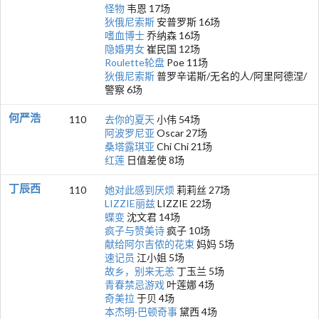
怪物
韦恩 17场
狄俄尼索斯
安普罗斯 16场
嗜血博士
乔纳森 16场
隐婚男女
崔民国 12场
Roulette轮盘
Poe 11场
狄俄尼索斯
普罗辛诺斯/无名的人/阿里阿德涅/
警察 6场
何严浩
110
去你的夏天
小伟 54场
阿波罗尼亚
Oscar 27场
桑塔露琪亚
Chi Chi 21场
红莲
日值差使 8场
丁辰西
110
她对此感到厌烦
莉莉丝 27场
LIZZIE丽兹
LIZZIE 22场
蝶变
沈文君 14场
疯子与赞美诗
疯子 10场
献给阿尔吉侬的花束
妈妈 5场
速记员
江小姐 5场
故乡，别来无恙
丁玉兰 5场
青春禁忌游戏
叶莲娜 4场
奇美拉
于贝 4场
本杰明·巴顿奇事
黛西 4场