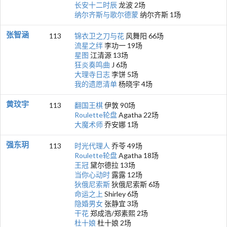
长安十二时辰
龙波 2场
纳尔齐斯与歌尔德蒙
纳尔齐斯 1场
张智涵
113
锦衣卫之刀与花
风舞阳 66场
流星之绊
李功一 19场
星图
江清源 13场
狂炎奏鸣曲
J 6场
大理寺日志
李饼 5场
我的遗愿清单
杨晓宇 4场
黄玟宇
113
翻国王棋
伊敦 90场
Roulette轮盘
Agatha 22场
大魔术师
乔安娜 1场
强东玥
113
时光代理人
乔苓 49场
Roulette轮盘
Agatha 18场
王冠
黛尔德拉 13场
当你心动时
露露 12场
狄俄尼索斯
狄俄尼索斯 6场
命运之上
Shirley 6场
隐婚男女
张静宜 3场
干花
郑成浩/郑素熙 2场
杜十娘
杜十娘 2场