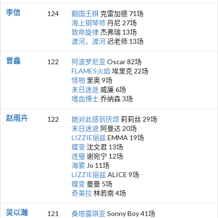
李信
124
翻国王棋
克雷加德 71场
海上钢琴师
丹尼 27场
致命旋律
杰弗瑞 13场
渡河，渡河
迟老师 13场
曾鑫
122
阿波罗尼亚
Oscar 82场
FLAMES火焰
埃里克 22场
怪物
里奥 9场
末日迷途
威廉 6场
嗜血博士
乔纳森 3场
赵雨卉
122
她对此感到厌烦
莉莉丝 29场
末日迷途
阿曼达 20场
LIZZIE丽兹
EMMA 19场
蝶变
沈文君 13场
连璧
谢宛宁 12场
海雾
Jo 11场
LIZZIE丽兹
ALICE 9场
蝶变
曼曼 5场
奇美拉
林若南 4场
吴以瀚
121
桑塔露琪亚
Sonny Boy 41场