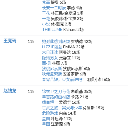
梵高
提奥 5场
长安十二时辰
李泌 4场
干花
林正民/金夏温 3场
干花
吴俊赫/朴宝拉 3场
小说
休·戴克 2场
THRILL ME
Richard 2场
王竞琦
118
她对此感到厌烦
罗纳德 42场
LIZZIE丽兹
EMMA 22场
末日迷途
阿曼达 18场
隐婚男女
张静宜 11场
面·具
林薇 7场
狄俄尼索斯
狄俄尼索斯 6场
狄俄尼索斯
安普罗斯 6场
春宵苦短，少女前进吧！
羽贯小姐 6场
赵钱龙
118
锦衣卫之刀与花
朱瞻基 35场
辛吉路的画材店
卡路 21场
嗜血博士
爱德华 16场
亡灵之旅：冥犬与少年
荷鲁斯 15场
危险游戏
内森 14场
星图
叶思源 11场
星图
江清源 6场