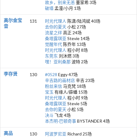
故乡，别来无恙
董家希 3场
破墙
孟潼/小月 1场
高尔金宝
131
时光代理人
陈潇/陆鸿斌 40场
音
去你的夏天
小松 27场
流星之绊
高正 24场
桑塔露琪亚
Stevie 14场
觉醒年代
陈乔年 13场
时光代理人
程小时 8场
东莞东
刘沐燃 3场
嘿！亚利桑那
波特 2场
李存贤
130
#0528
Eggy 47场
辛吉路的画材店
辛吉 23场
粉丝来信
马克梵 18场
宝玉
有缘人/薛蟠 15场
时光代理人
程小时 9场
桑塔露琪亚
Stevie 5场
去你的夏天
小松 5场
决斗
飞龙 4场
本杰明·巴顿奇事
BYSTANDER 4场
高品
130
阿波罗尼亚
Richard 25场